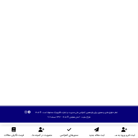
تمام حقوق مادی و معنوی برای پانزدهمین کنفرانس ملی مدیریت و تجارت الکترونیک محفوظ است. © ۱۴۰۵
طراح سایت :
آسان همایش
© ۱۴۰۵ - 1392 نسخه 9.11
ثبت نام و ورود به سایت
ثبت مقاله جدید
محورهای کنفرانس
عضویت در کمیته علمی داوران
فرمت نگارش مقالات