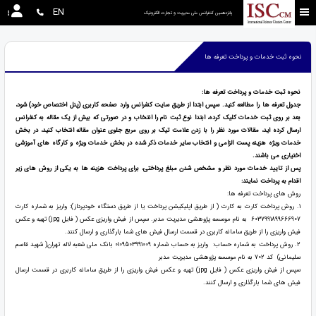
EN
پانزدهمین کنفرانس ملی مدیریت و تجارت الکترونیک
نحوه ثبت خدمات و پرداخت تعرفه ها
نحوه ثبت خدمات و پرداخت تعرفه ها:
جدول تعرفه ها را مطالعه کنید. سپس ابتدا از طریق سایت کنفرانس وارد صفحه کاربری (پنل اختصاص خود) شود،
بعد بر روی ثبت خدمات کلیک کرده، ابتدا نوع ثبت نام را انتخاب و در صورتی که بیش از یک مقاله به کنفرانس
ارسال کرده اید، مقالات مورد نظر را با زدن علامت تیک بر روی مربع جلوی عنوان مقاله انتخاب کنید، در بخش
خدمات ویژه هزینه پست الزامی و انتخاب سایر خدمات ذکر شده در بخش خدمات ویژه و کارگاه های آموزشی
اختیاری می باشند.
پس از تایید خدمات مورد نظر و مشخص شدن مبلغ پرداختی، برای پرداخت هزینه ها
به یکی از روش های زیر
اقدام به پرداخت نمایند:
روش های پرداخت تعرفه ها:
1. روش پرداخت کارت به کارت ( از طریق اپلیکیشن پرداخت یا از طریق دستگاه خودپرداز): واریز به شماره کارت
6037991899666907 به نام موسسه پژوهشی مدیریت مدبر. سپس از فیش واریزی عکس ( فایل jpg) تهیه و عکس
فیش واریزی را از طریق سامانه کاربری در قسمت ارسال فیش های شما بارگذاری و ارسال کنند.
2. روش پرداخت به شماره حساب: واریز به حساب شماره 0109503991009 بانک ملی شعبه لاله تهران( شهید قاسم
سلیمانی) کد 702 به نام موسسه پژوهشی مدیریت مدبر
سپس از فیش واریزی عکس ( فایل jpg) تهیه و عکس فیش واریزی را از طریق سامانه کاربری در قسمت ارسال
فیش های شما بارگذاری و ارسال کنند.