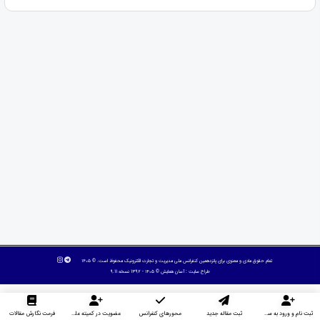
تمام حقوق مادی و معنوی برای پانزدهمین کنفرانس ملی مدیریت و تجارت الکترونیک محفوظ است. © ۱۴۰۵
طراح سایت :
آسان همایش
© ۱۴۰۵ - 1392 نسخه 9.11
ثبت نام و ورود به سایت
ثبت مقاله جدید
محورهای کنفرانس
عضویت در کمیته علمی داوران
فرمت نگارش مقالات