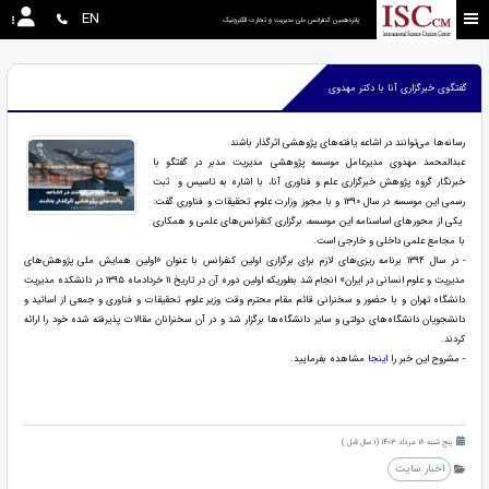
EN
پانزدهمین کنفرانس ملی مدیریت و تجارت الکترونیک
گفتگوی خبرگزاری آنا با دکتر مهدوی
رسانه‌ها می‌توانند در اشاعه یافته‌های پژوهشی اثرگذار باشند
عبدالمحمد مهدوی مدیرعامل موسسه پژوهشی مدیریت مدبر در گفتگو با
خبرنگار گروه پژوهش خبرگزاری علم و فناوری آنا، با اشاره به تاسیس و ثبت
رسمی این موسسه در سال ۱۳۹۰ و با مجوز وزارت علوم، تحقیقات و فناوری گفت:
یکی از محور‌های اساسنامه این موسسه، برگزاری کنفرانس‌های علمی و همکاری
با مجامع علمی داخلی و خارجی است.
- در سال ۱۳۹۴ برنامه ریزی‌های لازم برای برگزاری اولین کنفرانس با عنوان «اولین همایش ملی پژوهش‌های
مدیریت و علوم انسانی در ایران» انجام شد بطوریکه اولین دوره آن در تاریخ ۱۱ خردادماه ۱۳۹۵ در دانشکده مدیریت
دانشگاه تهران و با حضور و سخنرانی قائم مقام محترم وقت وزیر علوم، تحقیقات و فناوری و جمعی از اساتید و
دانشجویان دانشگاه‌های دولتی و سایر دانشگاه‌ها برگزار شد و در آن سخنرانان مقالات پذیرفته شده خود را ارائه
کردند.
- مشروح این خبر را
اینجا
مشاهده بفرمایید.
پنج شنبه 18 مرداد 1403 (1 سال قبل )
اخبار سایت