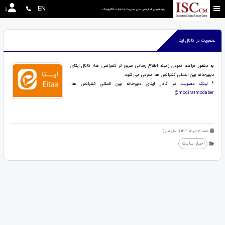
EN
پانزدهمین کنفرانس ملی مدیریت و تجارت الکترونیک
عضویت در کانال ایتا
به منظور فراهم نمودن زمینه اطلاع رسانی سریع تر کنفرانس ها؛ کانال ایتای
دببیرخانه بین المللی کنفرانس ها معرفی می شود.
*
لینک عضویت
در کانال ایتای دبیرخانه بین المللی کنفرانس ها:
modiratmodaber@
شنبه 31 خرداد 1404 (1 سال قبل )
اخبار سایت