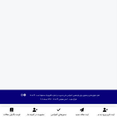
تمام حقوق مادی و معنوی برای پانزدهمین کنفرانس ملی مدیریت و تجارت الکترونیک محفوظ است. © ۱۴۰۵
طراح سایت :
آسان همایش
© ۱۴۰۵ - 1392 نسخه 9.11
ثبت نام و ورود به سایت
ثبت مقاله جدید
محورهای کنفرانس
عضویت در کمیته علمی داوران
فرمت نگارش مقالات